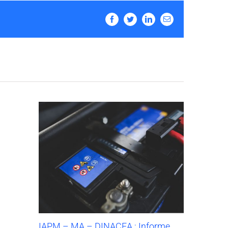
Facebook
Twitter
LinkedIn
Email
IAPM – MA – DINACEA : Informe