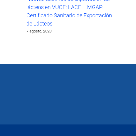
lácteos en VUCE: LACE – MGAP:
Certificado Sanitario de Exportación
de Lácteos
7 agosto, 2023