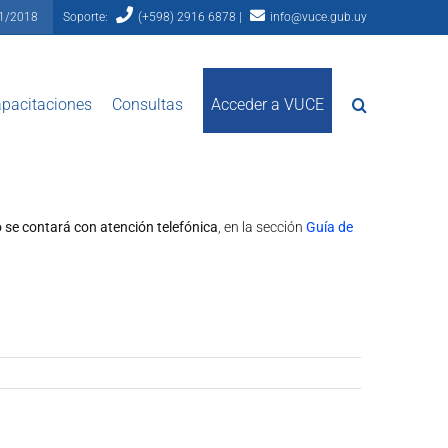
81/2018
Soporte:
(+598) 2916 6878 |
info@vuce.gub.uy
pacitaciones
Consultas
Acceder a VUCE
 se contará con atención telefónica
, en la sección
Guía de