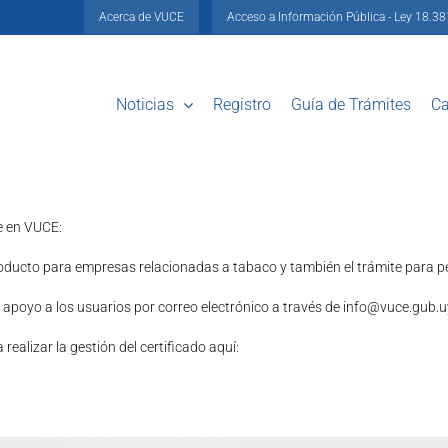
Acerca de VUCE
Acceso a Información Pública - Ley 18.3
Noticias
Registro
Guía de Trámites
Ca
e en VUCE:
ducto para empresas relacionadas a tabaco y también el trámite para per
 apoyo a los usuarios por correo electrónico a través de info@vuce.gub.u
ealizar la gestión del certificado aquí: