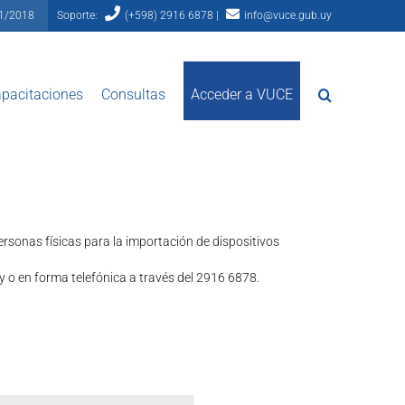
81/2018
Soporte:
(+598) 2916 6878 |
info@vuce.gub.uy
pacitaciones
Consultas
Acceder a VUCE
sonas físicas para la importación de dispositivos
y o en forma telefónica a través del 2916 6878.