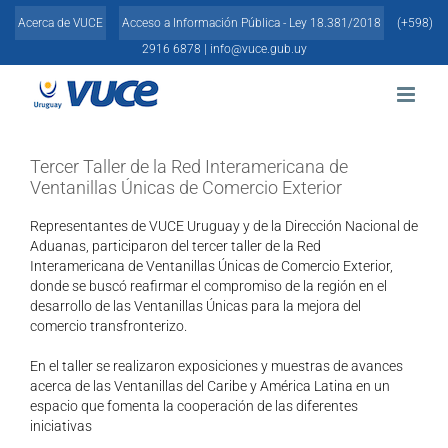
Skip
Acerca de VUCE
Acceso a Información Pública - Ley 18.381/2018
(+598)
to
content
2916 6878 |
info@vuce.gub.uy
Tercer Taller de la Red Interamericana de
Ventanillas Únicas de Comercio Exterior
Representantes de VUCE Uruguay y de la Dirección Nacional de
Aduanas, participaron del tercer taller de la Red
Interamericana de Ventanillas Únicas de Comercio Exterior,
donde se buscó reafirmar el compromiso de la región en el
desarrollo de las Ventanillas Únicas para la mejora del
comercio transfronterizo.
En el taller se realizaron exposiciones y muestras de avances
acerca de las Ventanillas del Caribe y América Latina en un
espacio que fomenta la cooperación de las diferentes
iniciativas