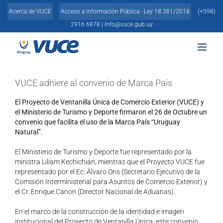
Skip
Acerca de VUCE
Acceso a Información Pública - Ley 18.381/2018
(+598)
to
content
2916 6878 |
info@vuce.gub.uy
VUCE adhiere al convenio de Marca País
El Proyecto de Ventanilla Única de Comercio Exterior (VUCE) y
el Ministerio de Turismo y Deporte firmaron el 26 de Octubre un
convenio que facilita el uso de la Marca País “Uruguay
Natural”.
El Ministerio de Turismo y Deporte fue representado por la
ministra Liliam Kechichián, mientras que el Proyecto VUCE fue
representado por el Ec. Álvaro Ons (Secretario Ejecutivo de la
Comisión Interministerial para Asuntos de Comercio Exterior) y
el Cr. Enrique Canon (Director Nacional de Aduanas).
En el marco de la construcción de la identidad e imagen
institucional del Proyecto de Ventanilla Única, este convenio