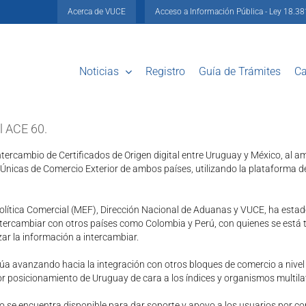
Acerca de VUCE
Acceso a Información Pública - Ley 18.3
Noticias
Registro
Guía de Trámites
Ca
l ACE 60.
Intercambio de Certificados de Origen digital entre Uruguay y México, 
s Únicas de Comercio Exterior de ambos países, utilizando la plataforma 
olítica Comercial (MEF), Dirección Nacional de Aduanas y VUCE, ha esta
tercambiar con otros países como Colombia y Perú, con quienes se está t
ar la información a intercambiar.
núa avanzando hacia la integración con otros bloques de comercio a nivel
r posicionamiento de Uruguay de cara a los índices y organismos multila
se encuentra disponible para dar soporte y apoyo a los usuarios por cor