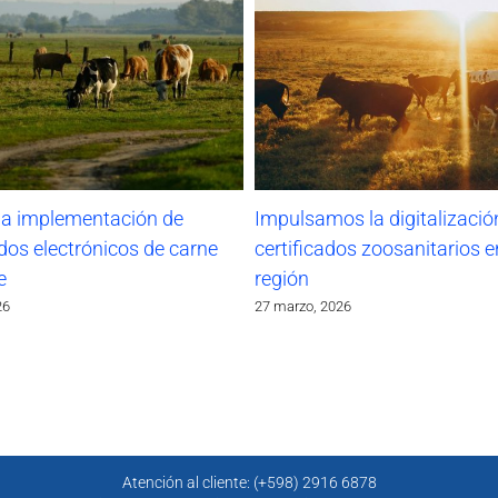
la implementación de
Impulsamos la digitalizació
ados electrónicos de carne
certificados zoosanitarios e
e
región
26
27 marzo, 2026
Atención al cliente: (+598) 2916 6878