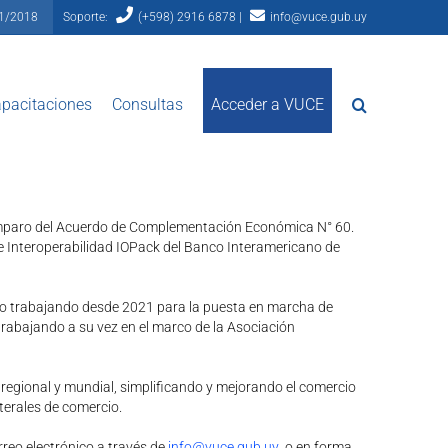
81/2018
Soporte:
(+598) 2916 6878 |
info@vuce.gub.uy
pacitaciones
Consultas
Acceder a VUCE
al amparo del Acuerdo de Complementación Económica N° 60.
de Interoperabilidad IOPack del Banco Interamericano de
do trabajando desde 2021 para la puesta en marcha de
rabajando a su vez en el marco de la Asociación
 regional y mundial, simplificando y mejorando el comercio
terales de comercio.
reo electrónico a través de
info@vuce.gub.uy
o en forma