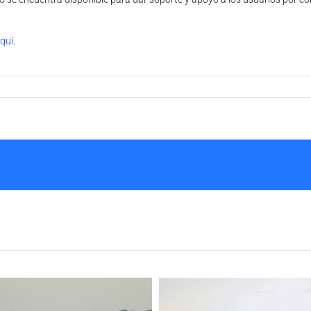
quí
.