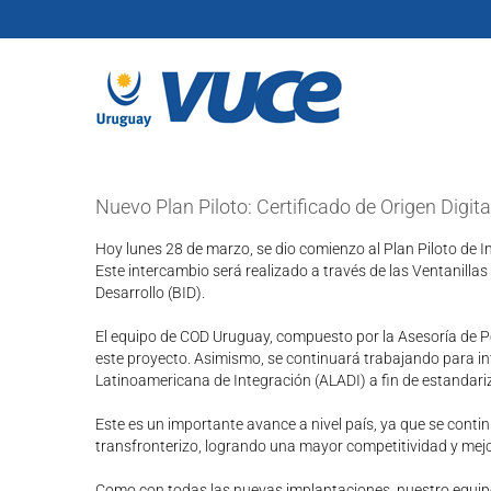
Skip
to
content
Nuevo Plan Piloto: Certificado de Origen Digita
Hoy lunes 28 de marzo, se dio comienzo al Plan Piloto de 
Este intercambio será realizado a través de las Ventanilla
Desarrollo (BID).
El equipo de COD Uruguay, compuesto por la Asesoría de P
este proyecto. Asimismo, se continuará trabajando para in
Latinoamericana de Integración (ALADI) a fin de estandariz
Este es un importante avance a nivel país, ya que se conti
transfronterizo, logrando una mayor competitividad y mejo
Como con todas las nuevas implantaciones, nuestro equipo 