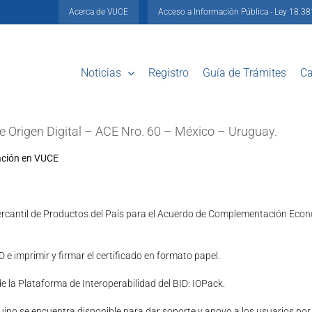
Acerca de VUCE
Acceso a Información Pública - Ley 18.3
Noticias
Registro
Guía de Trámites
Ca
 Origen Digital – ACE Nro. 60 – México – Uruguay.
tación en VUCE
ercantil de Productos del País para el Acuerdo de Complementación Econó
e imprimir y firmar el certificado en formato papel.
la Plataforma de Interoperabilidad del BID: IOPack.
po se encuentra disponible para dar soporte y apoyo a los usuarios por 