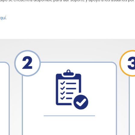
quí
.