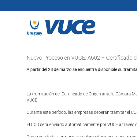
Skip
to
content
Nuevo Proceso en VUCE: A602 – Certificado de
A partir del 28 de marzo se encuentra disponible su trami
La tramitación del Certificado de Origen ante la Cámara M
VUCE.
Durante este período, las empresas deberán tramitar el COD 
El COD será enviado automáticamente por VUCE a través de 
Como con todas las nuevas implementaciones, nuestro equi