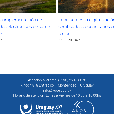
la implementación de
Impulsamos la digitalizació
ados electrónicos de carne
certificados zoosanitarios e
e
región
26
27 marzo, 2026
Atención al cliente: (+598) 2916 6878
Rincón 518 Entrepiso – Montevideo – Uruguay
info@vuce.gub.uy
Horario de atención: Lunes a Viernes de 10:00 a 16:00hs