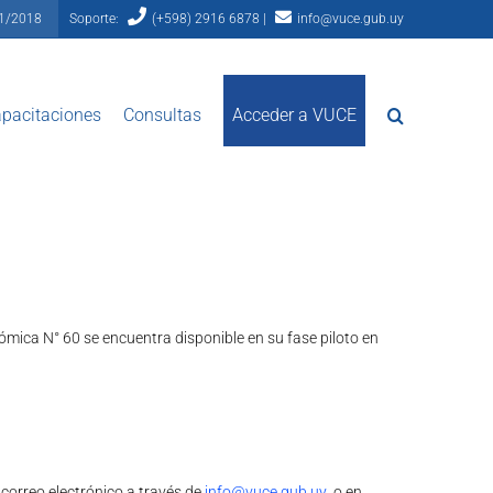
81/2018
Soporte:
(+598) 2916 6878 |
info@vuce.gub.uy
pacitaciones
Consultas
Acceder a VUCE
mica N° 60 se encuentra disponible en su fase piloto en
correo electrónico a través de
info@vuce.gub.uy
o en