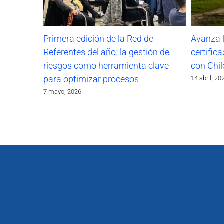
Primera edición de la Red de
Avanza 
Referentes del año: la gestión de
certific
riesgos como herramienta clave
con Chil
para optimizar procesos
14 abril, 20
7 mayo, 2026