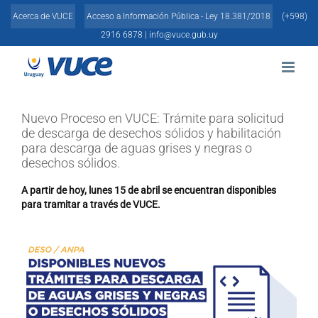
Skip
Acerca de VUCE
Acceso a Información Pública - Ley 18.381/2018
(+598)
to
content
2916 6878 |
info@vuce.gub.uy
Nuevo Proceso en VUCE: Trámite para solicitud
de descarga de desechos sólidos y habilitación
para descarga de aguas grises y negras o
desechos sólidos.
A partir de hoy, lunes 15 de abril se encuentran disponibles
para tramitar a través de VUCE.