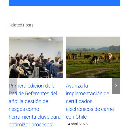
Related Posts
Primera edición de la
Avanza la
Im
Red de Referentes del
implementación de
di
año: la gestión de
certificados
ce
riesgos como
electrónicos de carne
zo
herramienta clave para
con Chile
re
optimizar procesos
14 abril, 2026
27 