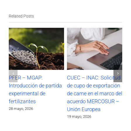
Related Posts
PFER – MGAP:
CUEC – INAC: Solicitud
CU
Introducción de partida
de cupo de exportación
de
experimental de
de carne en el marco del
en
fertilizantes
acuerdo MERCOSUR –
M
Unión Europea
Eu
28 mayo, 2026
19 mayo, 2026
4 m