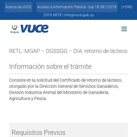
Skip
Acerca de VUCE
Acceso a Información Pública - Ley 18.381/2018
(+598)
to
content
2916 6878 |
info@vuce.gub.uy
RETL: MGAP – DGSSGG – DIA: retorno de lácteos
Información sobre el trámite
Consiste en la solicitud del Certificado de retorno de lácteos,
otorgado por la Dirección General de Servicios Ganaderos,
División Industria Animal del Ministerio de Ganadería,
Agricultura y Pesca.
Requisitos Previos