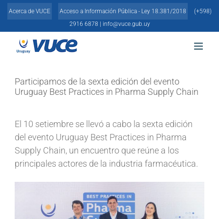
Skip
Acerca de VUCE
Acceso a Información Pública - Ley 18.381/2018
(+598)
to
content
2916 6878 |
info@vuce.gub.uy
Participamos de la sexta edición del evento
Uruguay Best Practices in Pharma Supply Chain
El 10 setiembre se
llevó a
cabo
la sexta edición
de
l evento
Uruguay
Best
Practices
in
Pharma
Supply
Chain
,
un
encuentro que reúne a
los
principale
s actores de la industria farmacéutica.