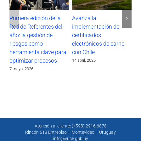
Primera edición de la
Avanza la
Im
Red de Referentes del
implementación de
di
año: la gestión de
certificados
ce
riesgos como
electrónicos de carne
zo
herramienta clave para
con Chile
re
optimizar procesos
14 abril, 2026
27 
7 mayo, 2026
Atención al cliente: (+598) 2916 6878
Rincón 518 Entrepiso – Montevideo – Uruguay
info@vuce.gub.uy