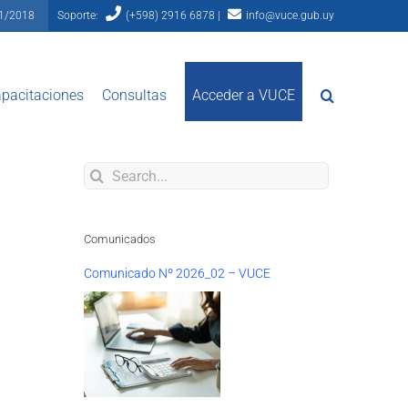
81/2018
Soporte:
(+598) 2916 6878 |
info@vuce.gub.uy
pacitaciones
Consultas
Acceder a VUCE
Search
for:
Comunicados
Comunicado Nº 2026_02 – VUCE