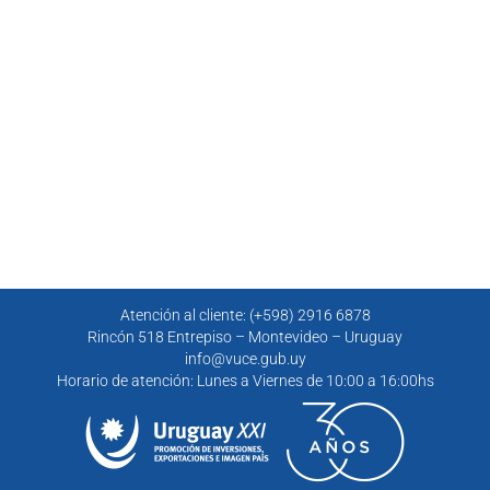
Atención al cliente: (+598) 2916 6878
Rincón 518 Entrepiso – Montevideo – Uruguay
info@vuce.gub.uy
Horario de atención: Lunes a Viernes de 10:00 a 16:00hs