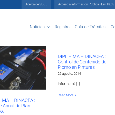
Acerca de VUCE
Acceso a Información Pública - Ley 18.3
Noticias
Registro
Guía de Trámites
Ca
DIPL – MA – DINACEA :
Control de Contenido de
Plomo en Pinturas
26 agosto, 2014
Informació [...]
Read More
 MA – DINACEA :
e Anual de Plan
o.