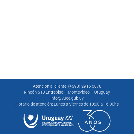
Atención al cliente: (+598) 2916 6878
Rincón 518 Entrepiso – Montevideo – Uruguay
info@vuce.gub.uy
Horario de atención: Lunes a Viernes de 10:00 a 16:00hs