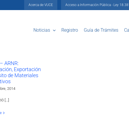
Acerca de VUCE
Acceso a Información Pública - Ley 18.3
Noticias
Registro
Guía de Trámites
Ca
– ARNR:
ación, Exportación
ito de Materiales
tivos
bre, 2014
 [...]
e