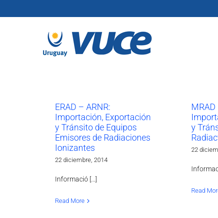
Skip
to
content
ERAD – ARNR:
MRAD 
Importación, Exportación
Import
y Tránsito de Equipos
y Tráns
Emisores de Radiaciones
Radiac
Ionizantes
22 diciem
22 diciembre, 2014
Informació
Informació [...]
Read Mor
Read More