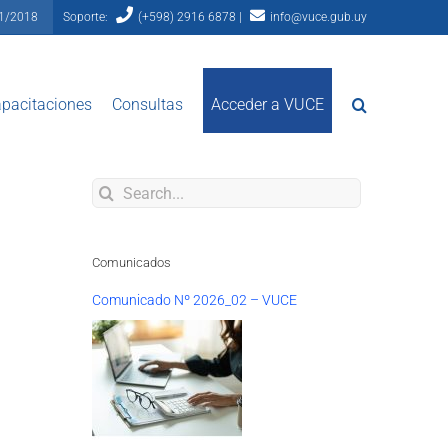
81/2018
Soporte:
(+598) 2916 6878 |
info@vuce.gub.uy
pacitaciones
Consultas
Acceder a VUCE
Search
for:
Comunicados
Comunicado Nº 2026_02 – VUCE