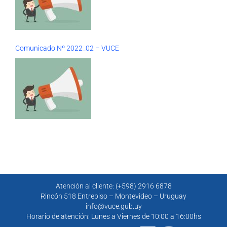
Comunicado Nº 2022_02 – VUCE
Atención al cliente: (+598) 2916 6878
Rincón 518 Entrepiso – Montevideo – Uruguay
info@vuce.gub.uy
Horario de atención: Lunes a Viernes de 10:00 a 16:00hs