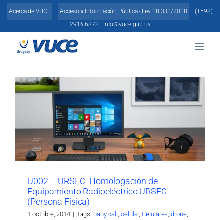
Skip
Acerca de VUCE
Acceso a Información Pública - Ley 18.381/2018
(+598)
to
content
2916 6878 |
info@vuce.gub.uy
U002 – URSEC: Homologación de
Equipamiento Radioeléctrico URSEC
(Persona Física)
1 octubre, 2014
|
Tags:
baby call
,
celular
,
Celulares
,
drone
,