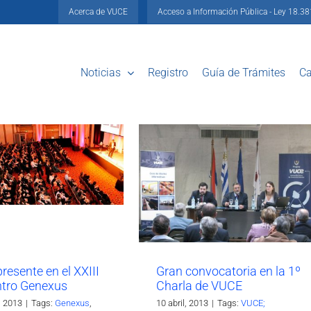
Acerca de VUCE
Acceso a Información Pública - Ley 18.3
Noticias
Registro
Guía de Trámites
Ca
resente en el XXIII
Gran convocatoria en la 1º
tro Genexus
Charla de VUCE
, 2013
|
Tags:
Genexus
,
10 abril, 2013
|
Tags:
VUCE;