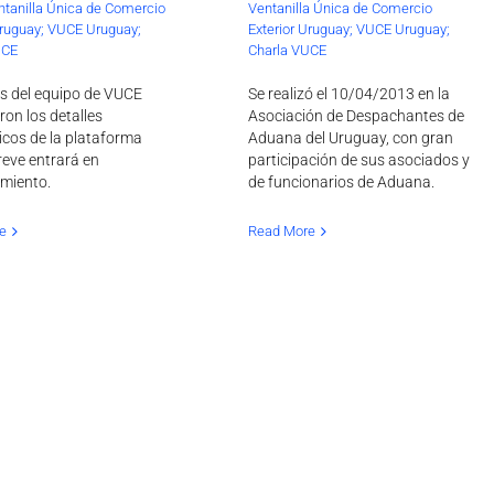
tanilla Única de Comercio
Ventanilla Única de Comercio
Uruguay; VUCE Uruguay;
Exterior Uruguay; VUCE Uruguay;
UCE
Charla VUCE
 del equipo de VUCE
Se realizó el 10/04/2013 en la
ron los detalles
Asociación de Despachantes de
icos de la plataforma
Aduana del Uruguay, con gran
reve entrará en
participación de sus asociados y
miento.
de funcionarios de Aduana.
e
Read More