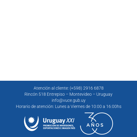
Atención al cliente: (+598) 2916 6878
Rincón 518 Entrepiso – Montevideo – Uruguay
info@vuce.gub.uy
Horario de atención: Lunes a Viernes de 10:00 a 16:00hs