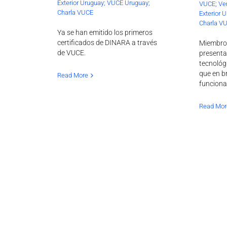
Exterior Uruguay; VUCE Uruguay;
VUCE; Ven
Charla VUCE
Exterior 
Charla V
Ya se han emitido los primeros
certificados de DINARA a través
Miembros
de VUCE.
presenta
tecnológ
que en b
Read More
funciona
Read Mor