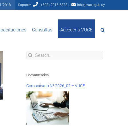
81/2018
Soporte:
(+598) 2916 6878 |
info@vuce.gub.uy
pacitaciones
Consultas
Acceder a VUCE
Search
for:
Comunicados
Comunicado Nº 2026_02 – VUCE